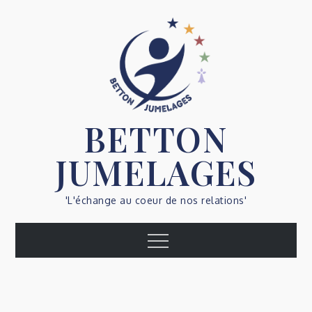
Skip
to
content
BETTON
JUMELAGES
'L'échange au coeur de nos relations'
Menu