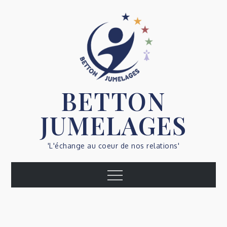
Skip
to
content
BETTON
JUMELAGES
'L'échange au coeur de nos relations'
Menu