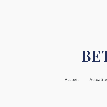
Skip
to
content
BE
Accueil
Actualit