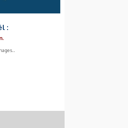
l :
n.
nages..