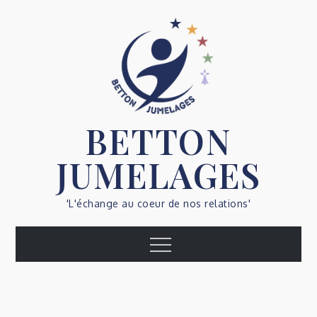
Skip
to
content
BETTON
JUMELAGES
'L'échange au coeur de nos relations'
Menu