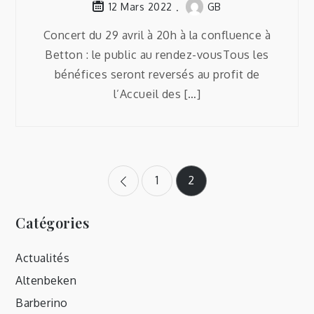
GB
12 Mars 2022
Concert du 29 avril à 20h à la confluence à
Betton : le public au rendez-vousTous les
bénéfices seront reversés au profit de
l’Accueil des […]
Pagination
1
2
des
Catégories
publications
Actualités
Altenbeken
Barberino