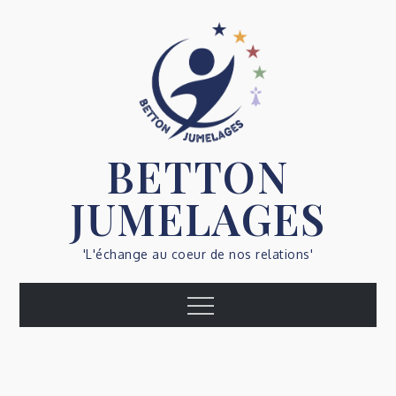
Skip
to
content
BETTON
JUMELAGES
'L'échange au coeur de nos relations'
Menu