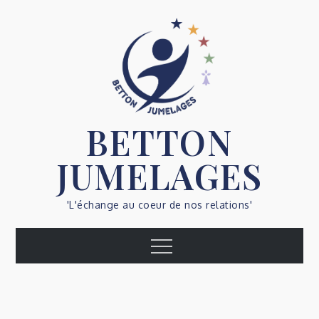
Skip
to
content
BETTON
JUMELAGES
'L'échange au coeur de nos relations'
Menu